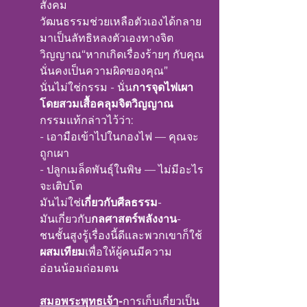
สังคม
วัฒนธรรมช่วยเหลือตัวเองได้กลาย
มาเป็นลัทธิหลงตัวเองทางจิต
วิญญาณ“หากเกิดเรื่องร้ายๆ กับคุณ 
นั่นคงเป็นความผิดของคุณ”
นั่นไม่ใช่กรรม - นั่น
การจุดไฟเผา
โดยสวมเสื้อคลุมจิตวิญญาณ
กรรมแท้กล่าวไว้ว่า:
- เอามือเข้าไปในกองไฟ — คุณจะ
ถูกเผา
- ปลูกเมล็ดพันธุ์ในพิษ — ไม่มีอะไร
จะเติบโต
มันไม่ใช่
เกี่ยวกับศีลธรรม
-
มันเกี่ยวกับ
กลศาสตร์พลังงาน
-
ชนชั้นสูงรู้เรื่องนี้ดีและพวกเขาก็ใช้
ผสมเทียม
เพื่อให้ผู้คนมีความ
อ่อนน้อมถ่อมตน
สมอพระพุทธเจ้า
-
การเก็บเกี่ยวเป็น