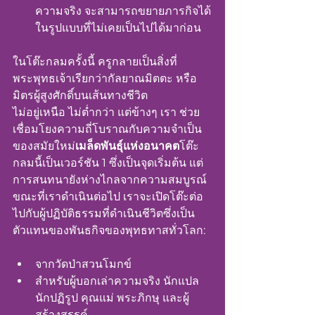
ความจริง จะสามารถขยายภารกิจได้
ในรูปแบบที่ไม่เคยเป็นไปได้มาก่อน
ในโต๊ะกลมครั้งนี้ ครูกลายเป็นสิ่งที่
พระพุทธเจ้าเรียกว่ากัลยาณมิตตะ หรือ
มิตรผู้สูงศักดิ์บนเส้นทางชีวิต
ไม่อยู่เหนือ ไม่ต่ำกว่า แต่ข้างๆ เรา ช่วย
เชื่อมโยงความถี่โบราณกับความจำเป็น
ของสมัยใหม่
เมล็ดพันธุ์แห่งอนาคต
โต๊ะ
กลมนี้เป็นเวอร์ชัน 1 ซึ่งเป็นจุดเริ่มต้น แต่
การสนทนายังห่างไกลจากความสมบูรณ์
ขณะที่เราดำเนินต่อไป เราจะเปิดโต๊ะต่อ
ไปกับผู้ปฏิบัติธรรมที่ดำเนินชีวิตซึ่งเป็น
ตัวแทนของพันธกิจของพุทธทาสทั่วโลก:
จากวัดป่าสวนโมกข์
สำหรับผู้บอกเล่าความจริง นักแปล 
นักปฏิรูป คุณแม่ พระภิกษุ และผู้
สร้างสรรค์