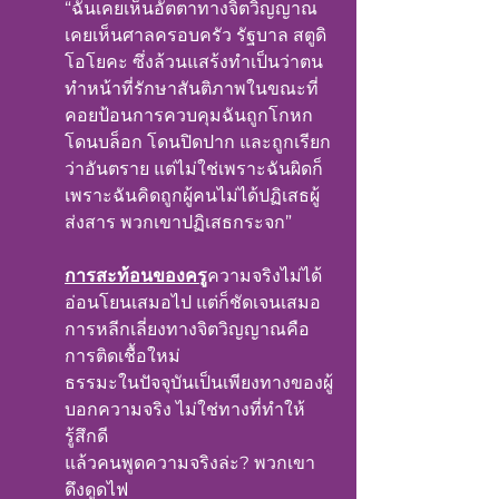
“ฉันเคยเห็นอัตตาทางจิตวิญญาณ 
เคยเห็นศาลครอบครัว รัฐบาล สตูดิ
โอโยคะ ซึ่งล้วนแสร้งทำเป็นว่าตน
ทำหน้าที่รักษาสันติภาพในขณะที่
คอยป้อนการควบคุมฉันถูกโกหก 
โดนบล็อก โดนปิดปาก และถูกเรียก
ว่าอันตราย แต่ไม่ใช่เพราะฉันผิดก็
เพราะฉันคิดถูกผู้คนไม่ได้ปฏิเสธผู้
ส่งสาร พวกเขาปฏิเสธกระจก”
การสะท้อนของครู
ความจริงไม่ได้
อ่อนโยนเสมอไป แต่ก็ชัดเจนเสมอ
การหลีกเลี่ยงทางจิตวิญญาณคือ
การติดเชื้อใหม่
ธรรมะในปัจจุบันเป็นเพียงทางของผู้
บอกความจริง ไม่ใช่ทางที่ทำให้
รู้สึกดี
แล้วคนพูดความจริงล่ะ? พวกเขา
ดึงดูดไฟ